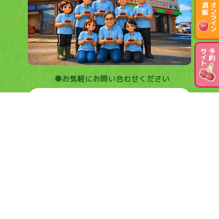
●お気軽にお問い合わせください
0237-44-1231
問い合わせフォーム
農園名
安達農園
園 主
金田 美穂
所在地
〒999-3724
山形県東根市関山332-1
FAX
0237-44-1855
Mail
ada-nou@ic-net.or.jp